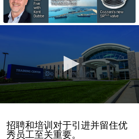
0
seconds
of
8
招聘和培训对于引进并留住优
minutes,
7
秀员工至关重要。
seconds