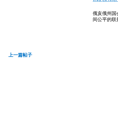
俄亥俄州国
间公平的联
上一篇帖子