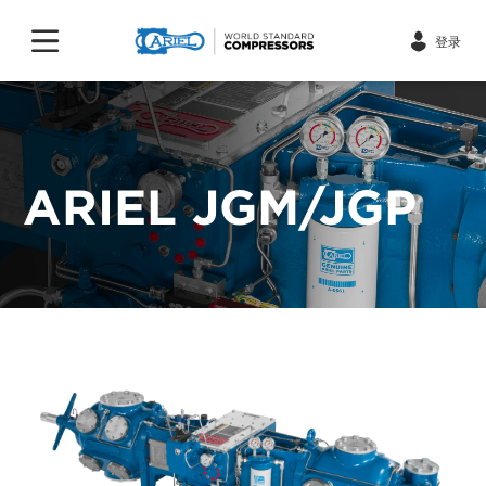
登录
ARIEL JGM/JGP