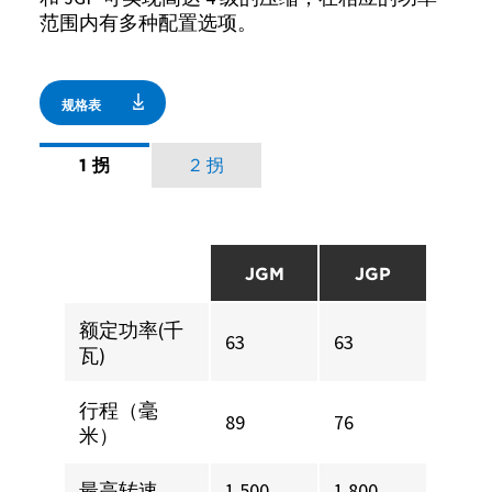
范围内有多种配置选项。
规格表
1 拐
2 拐
JGM
JGP
额定功率(千
63
63
瓦)
行程（毫
89
76
米）
最高转速
1,500
1,800