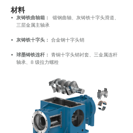
材料
灰铸铁曲轴箱：
锻钢曲轴、灰铸铁十字头滑道、
三层金属主轴承
灰铸铁十字头：
合金钢十字头销
球墨铸铁连杆：
青铜十字头销衬套、三金属连杆
轴承、8 级拉力螺栓
上
下
一
一
页
页