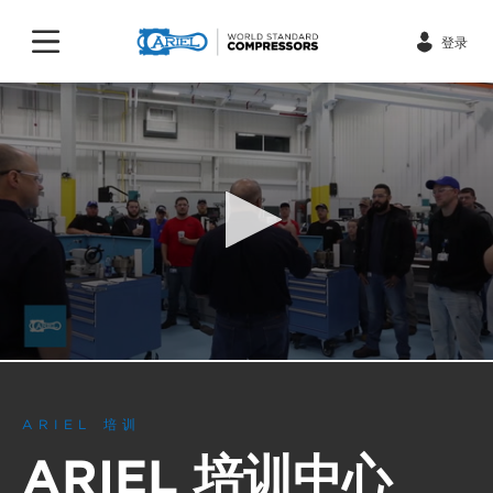
登录
0
seconds
of
3
ARIEL 培训
minutes,
5
ARIEL 培训中心
seconds