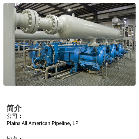
简介
公司：
Plains All American Pipeline, LP
地点：